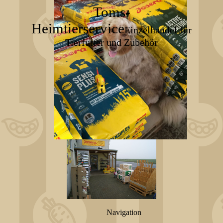
Toms-
Heimtierservice
Einzelhandel für
Tierfutter und Zubehör
Navigation