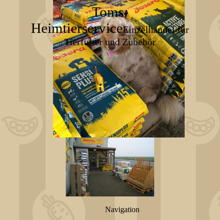
Toms-
Heimtierservice
Einzelhandel für
Tierfutter und Zubehör
Navigation